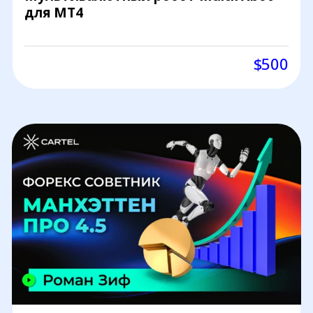
для MT4
$500