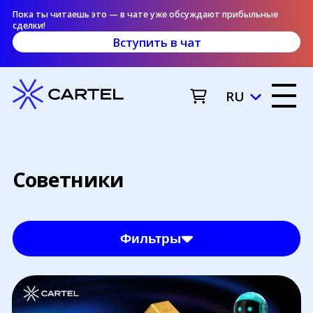
Пока ты читаешь это — в чате уже обсуждают прибыльные
сделки!
Вступить в чат
RU
Советники
Фильтры