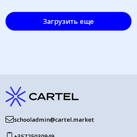
Загрузить еще
schooladmin@cartel.market
+35725030949