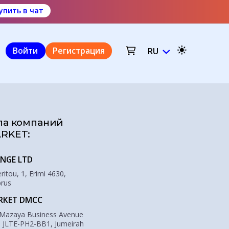
упить в чат
Войти
Регистрация
RU
па компаний
RKET:
NGE LTD
itou, 1, Erimi 4630,
prus
RKET DMCC
 Mazaya Business Avenue
: JLTE-PH2-BB1, Jumeirah