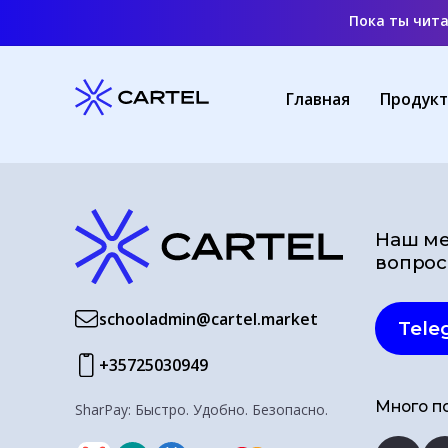
Пока ты чит
Главная
Продук
Наш ме
вопрос
schooladmin@cartel.market
Tele
+35725030949
Много по
SharPay: Быстро. Удобно. Безопасно.