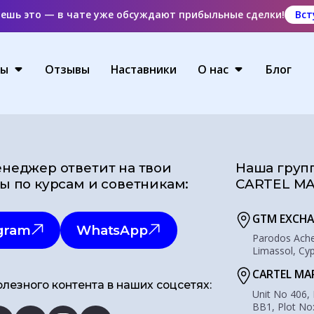
аешь это — в чате уже обсуждают прибыльные сделки!
Вст
ты
Отзывы
Наставники
О нас
Блог
неджер ответит на твои
Наша груп
ы по курсам и советникам:
CARTEL MA
GTM EXCHA
gram
WhatsApp
Parodos Acher
Limassol, Cy
CARTEL MA
лезного контента в наших соцсетях:
Unit No 406,
BB1, Plot No