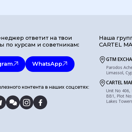
неджер ответит на твои
Наша груп
ы по курсам и советникам:
CARTEL MA
GTM EXCHA
gram
WhatsApp
Parodos Acher
Limassol, Cy
CARTEL MA
лезного контента в наших соцсетях:
Unit No 406,
BB1, Plot No
Lakes Towers