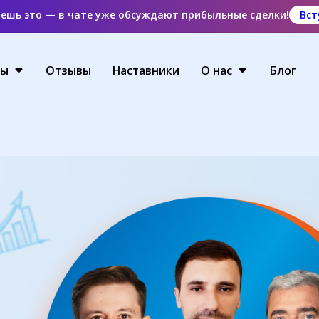
аешь это — в чате уже обсуждают прибыльные сделки!
Вст
ты
Отзывы
Наставники
О нас
Блог