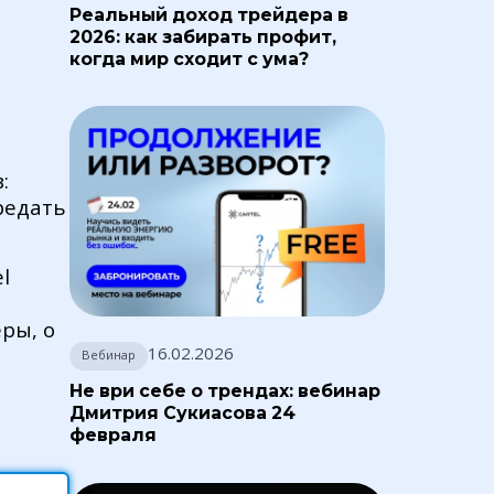
Реальный доход трейдера в
2026: как забирать профит,
когда мир сходит с ума?
:
редать
l
ры, о
16.02.2026
Вебинар
Не ври себе о трендах: вебинар
Дмитрия Сукиасова 24
февраля