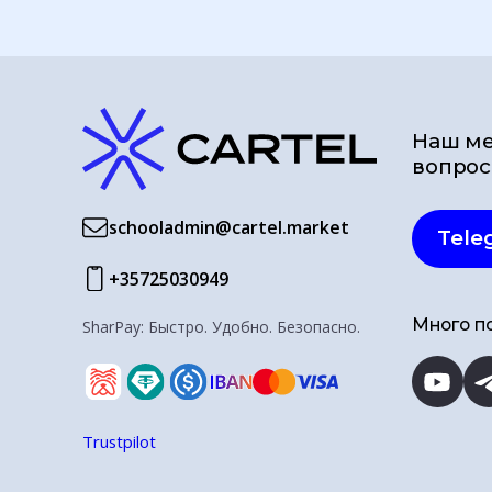
Наш ме
вопрос
schooladmin@cartel.market
Tele
+35725030949
Много по
SharPay: Быстро. Удобно. Безопасно.
Trustpilot