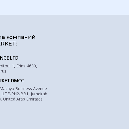
па компаний
RKET:
NGE LTD
itou, 1, Erimi 4630,
prus
RKET DMCC
 Mazaya Business Avenue
: JLTE-PH2-BB1, Jumeirah
, United Arab Emirates