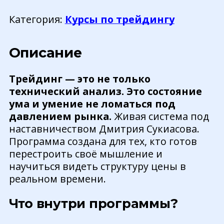
Авторская
Категория:
Курсы по трейдингу
программа
Дмитрия
Сукиасова:
Описание
Живой
мастер-
Трейдинг — это не только
класс
технический анализ. Это состояние
+
ума и умение не ломаться под
2
давлением рынка.
Живая система под
месяца
наставничеством Дмитрия Сукиасова.
наставничества
Программа создана для тех, кто готов
-
перестроить своё мышление и
(1-
научиться видеть структуру цены в
ый
реальном времени.
платеж)
Что внутри программы?