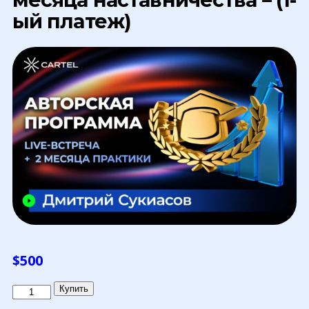
ый платеж)
$
500
Количество
Купить
товара