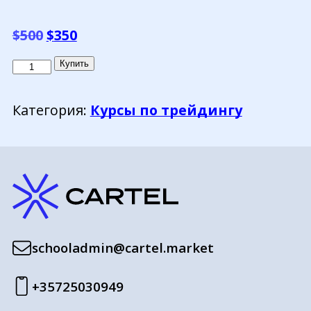
Первоначальная
Текущая
$
500
$
350
цена
цена:
Количество
Купить
составляла
$350.
товара
$500.
Мультивалютный
Категория:
Курсы по трейдингу
робот
MultiFXbot
для
MT4
schooladmin@cartel.market
+35725030949