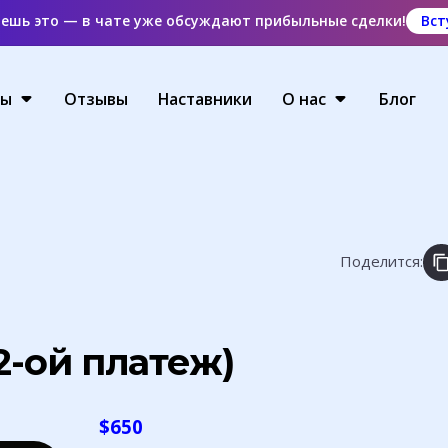
аешь это — в чате уже обсуждают прибыльные сделки!
Вст
ты
Отзывы
Наставники
О нас
Блог
Поделится:
2-ой платеж)
$
650