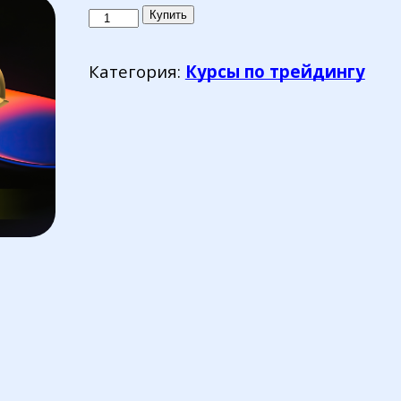
Количество
Купить
товара
SPECULATOR
Категория:
Курсы по трейдингу
2025
(2-
ой
платеж)