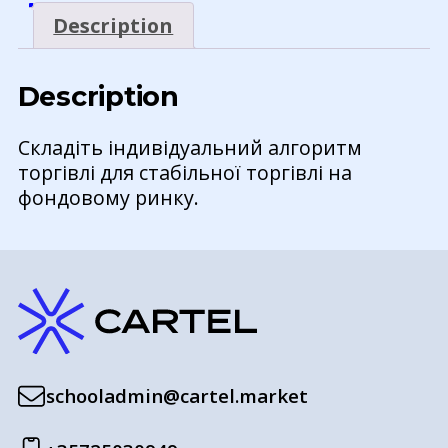
акціях.
Description
(Домашка)
(передплата
на
Description
рік)
Складіть індивідуальний алгоритм
торгівлі для стабільної торгівлі на
фондовому ринку.
schooladmin@cartel.market