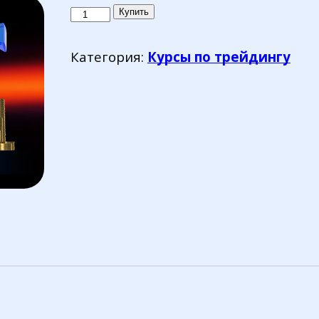
Количество
Купить
товара
Стабильный
Категория:
Курсы по трейдингу
заработок
на
акциях.
Домашка