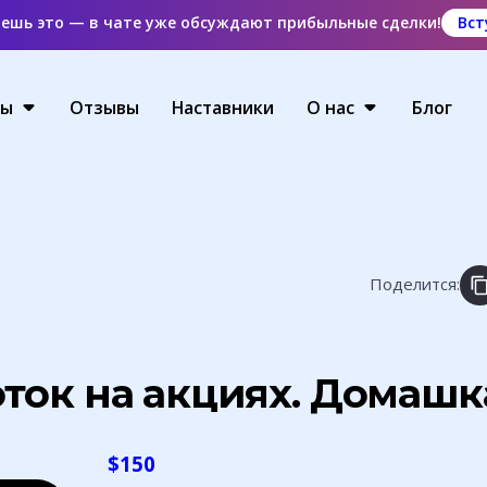
аешь это — в чате уже обсуждают прибыльные сделки!
Вст
ты
Отзывы
Наставники
О нас
Блог
Поделится:
ток на акциях. Домашк
$
150