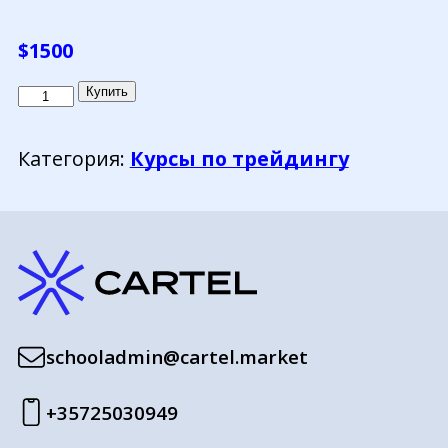
$
1500
Количество
Купить
товара
Стабильный
Категория:
Курсы по трейдингу
заработок
на
акциях
(груповой)
schooladmin@cartel.market
+35725030949