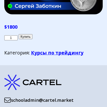
$
1800
Количество
Купить
товара
Стабильный
Категория:
Курсы по трейдингу
заработок
на
криптовалютах
(Индивидуальный
курс
-
доплата)
schooladmin@cartel.market