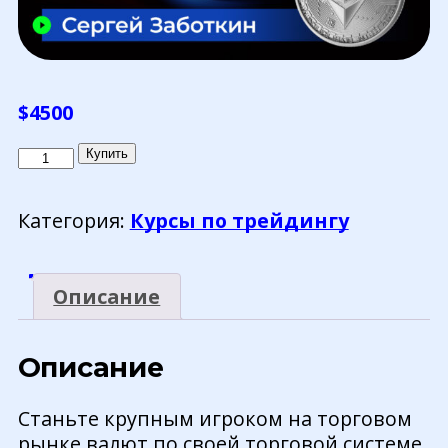
$
4500
Количество
Купить
товара
Стабильный
Категория:
Курсы по трейдингу
заработок
на
криптовалютах.
Описание
(Индивидуальное
обучение)
Описание
Станьте крупным игроком на торговом
рынке валют по своей торговой системе