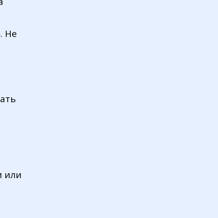
а
. Не
вать
и или