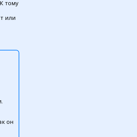
К тому
т или
.
ак он