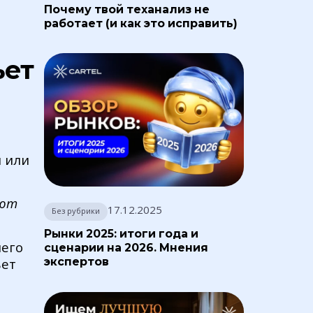
Почему твой теханализ не
работает (и как это исправить)
ьет
м или
ают
17.12.2025
Без рубрики
Рынки 2025: итоги года и
него
сценарии на 2026. Мнения
экспертов
ьет