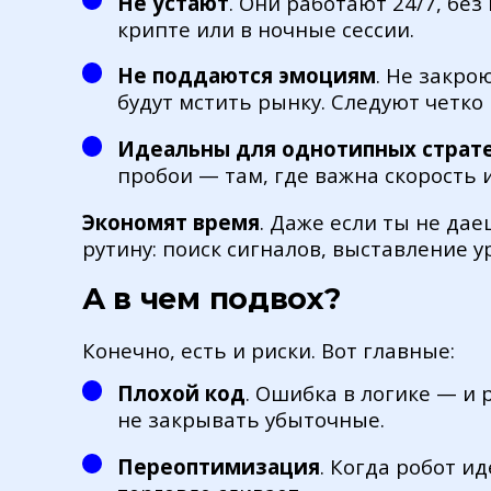
Не устают
. Они работают 24/7, без
крипте или в ночные сессии.
Не поддаются эмоциям
. Не закро
будут мстить рынку. Следуют четко 
Идеальны для однотипных страт
пробои — там, где важна скорость и
Экономят время
. Даже если ты не да
рутину: поиск сигналов, выставление у
А в чем подвох?
Конечно, есть и риски. Вот главные:
Плохой код
. Ошибка в логике — и
не закрывать убыточные.
Переоптимизация
. Когда робот и